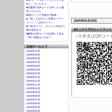
払い『コンビエン』
■応援席でQRコードを作ったら面
白いだろうな
■QRコードと学校の下駄箱
■『知っておきたい10要キーワー
2005年05月29日
ド』に『二次元コード』
■２次元コード カンバン方式から
■ロッテリアのトレイマット
食の安全まで
■解答をQRコードで記述してある
（※本文はQRコー
一問一答集はいかが？
月別アーカイブ
2006年12月
2006年09月
2006年08月
2006年07月
2006年06月
2006年03月
2006年02月
2006年01月
2005年12月
2005年11月
2005年10月
2005年09月
2005年08月
2005年07月
2005年06月
2005年05月
2005年04月