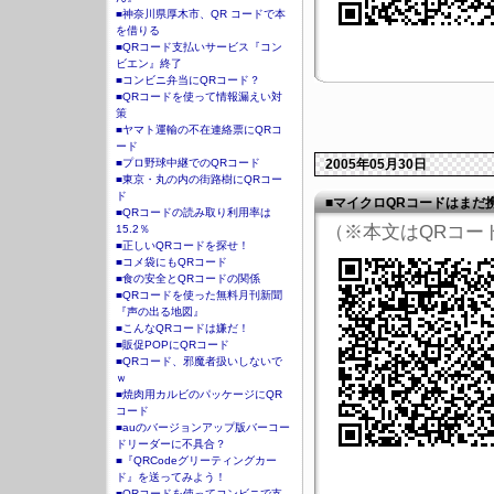
■神奈川県厚木市、QR コードで本
を借りる
■QRコード支払いサービス『コン
ビエン』終了
■コンビニ弁当にQRコード？
■QRコードを使って情報漏えい対
策
■ヤマト運輸の不在連絡票にQRコ
ード
■プロ野球中継でのQRコード
2005年05月30日
■東京・丸の内の街路樹にQRコー
ド
■マイクロQRコードはまだ
■QRコードの読み取り利用率は
（※本文はQRコー
15.2％
■正しいQRコードを探せ！
■コメ袋にもQRコード
■食の安全とQRコードの関係
■QRコードを使った無料月刊新聞
『声の出る地図』
■こんなQRコードは嫌だ！
■販促POPにQRコード
■QRコード、邪魔者扱いしないで
ｗ
■焼肉用カルビのパッケージにQR
コード
■auのバージョンアップ版バーコー
ドリーダーに不具合？
■『QRCodeグリーティングカー
ド』を送ってみよう！
■QRコードを使ってコンビニで支