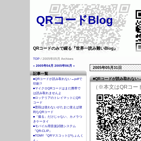
QRコードBlog
QRコードのみで綴る『世界一読み難いBlog』
TOP
/ 2005年05月 Archives
« 2005年04月
2005年06月 »
2005年05月31日
記事一覧
■QRコードが読み取れない→
■QRコードが読み取れない→pdfで
印刷？
（※本文はQRコー
■マイクロQRコードはまだ携帯で
は読み取れませんよ
■ロッテリアのトレイマットにQR
コード
■普段は使わないがたまに使えば便
利なQRコード
■「撮る」だけじゃない、カメラつ
きケータイ
■モバイル用音楽試聴システム
『QR-CLIP』
■TOMY『QRマスコットぴちょんく
ん』