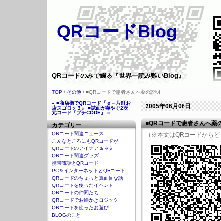
QRコードBlog
QRコードのみで綴る『世界一読み難いBlog』
TOP
/
その他
/ ■QRコードで患者さんへ薬の説明
« ■商店街でQRコード『ｅ－片町お
2005年06月06日
店スゴロク３』
■誌面が華やぐ2次
元コード『プチCODE』 »
■QRコードで患者さんへ薬
カテゴリー
QRコード関連ニュース
（※本文はQRコードからど
こんなところにもQRコードが
QRコードのアイデア＆ネタ
QRコード関連グッズ
携帯電話とQRコード
PC＆インターネットとQRコード
QRコードのちょっと真面目な話
QRコードを使ったイベント
QRコードの仲間たち
QRコードでお絵かきロジック
QRコードを使ったお遊び
BLOGのこと