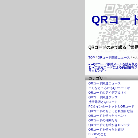
QRコード
QRコードのみで綴る『世界
TOP
/
QRコード関連ニュース
/ 
« ■QRコード添付メールを読み取る
と
■二次元コードによる商品情報ク
リッピング »
カテゴリー
QRコード関連ニュース
こんなところにもQRコードが
QRコードのアイデア＆ネタ
QRコード関連グッズ
携帯電話とQRコード
PC＆インターネットとQRコード
QRコードのちょっと真面目な話
QRコードを使ったイベント
QRコードの仲間たち
QRコードでお絵かきロジック
QRコードを使ったお遊び
BLOGのこと