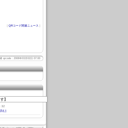
[
QRコード関連ニュース
]
 qrcode : 2006年03月02日 07:00
：32
読む]