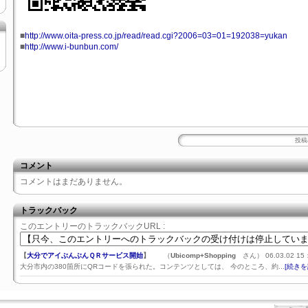
■
http://www.oita-press.co.jp/read/read.cgi?2006=03=01=192038=yukan
■
http://www.i-bunbun.com/
投稿者
コメント
コメントはまだありません。
トラックバック
このエントリーのトラックバックURL :
【
大分でアイぶんぶんＱＲサービス開始
】
（
Ubicomp+Shopping
さん） 06.03.02 15
大分市内の380箇所にQRコードを張られた。コンテンツとしては、 今のところ、約...
[続きを